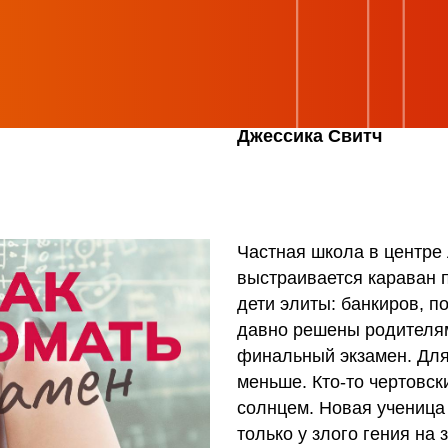
родителей»), Эшли Штерн,
Р
Джессика Свитч
Частная школа в центре Лос-Анджеле
выстраивается караван представител
дети элиты: банкиров, политиков, ки
давно решены родителями. За исклю
финальный экзамен. Для этого им нуж
меньше. Кто-то чертовски умный и го
солнцем. Новая ученица из бедной сем
только у злого гения на заказчиков с