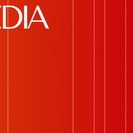
Трейлер
Описание
трана:
ША, Канада
 главных ролях:
енедикт Вонг, Тэйлор
иксон, Каллина Лян,
жабари Бэнкс, Сара-Джейн