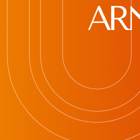
Главная
/
Дистрибуция
/ Как взломать экзамен
КАК ВЗЛОМАТЬ
ЭКЗАМЕН
Жанр:
Выпуск:
Триллер
5 сентября 2
Художник:
Режиссер:
Брайан Кэйн
Дж.С.Ли