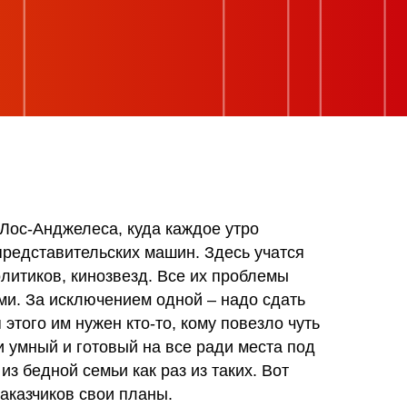
едмонд и др.
са, куда каждое утро
ьских машин. Здесь учатся
нозвезд. Все их проблемы
чением одной – надо сдать
ен кто-то, кому повезло чуть
товый на все ради места под
ьи как раз из таких. Вот
вои планы.