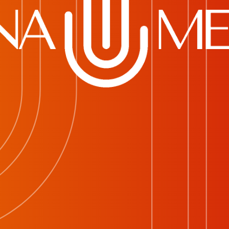
Длительность:
С
024
96 мин
С
Продюсеры:
В
Эрик Фейг («Мистер и миссис
Б
Смит»), Патрик Вахсбергер
Х
(«CODA: Ребенок глухих
Д